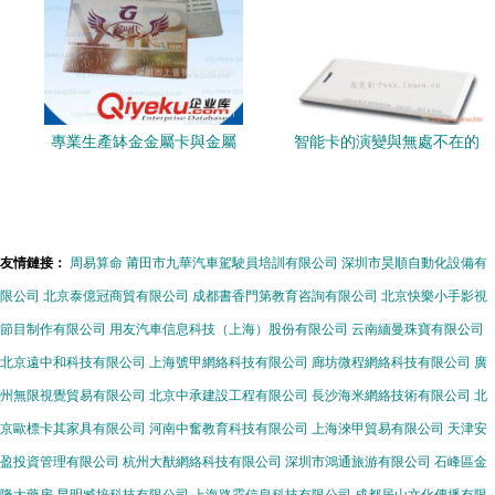
專業生產缽金金屬卡與金屬
智能卡的演變與無處不在的
卡，品質保障信賴深圳市上
智能生活
譽智能科技
友情鏈接：
周易算命
莆田市九華汽車駕駛員培訓有限公司
深圳市昊順自動化設備有
限公司
北京泰億冠商貿有限公司
成都書香門第教育咨詢有限公司
北京快樂小手影視
節目制作有限公司
用友汽車信息科技（上海）股份有限公司
云南緬曼珠寶有限公司
北京遠中和科技有限公司
上海號甲網絡科技有限公司
廊坊微程網絡科技有限公司
廣
州無限視覺貿易有限公司
北京中承建設工程有限公司
長沙海米網絡技術有限公司
北
京歐標卡其家具有限公司
河南中奮教育科技有限公司
上海淶甲貿易有限公司
天津安
盈投資管理有限公司
杭州大猷網絡科技有限公司
深圳市鴻通旅游有限公司
石峰區金