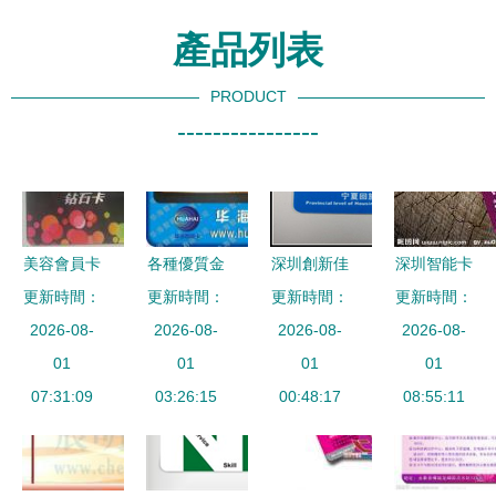
產品列表
PRODUCT
----------------
美容會員卡
各種優質金
深圳創新佳
深圳智能卡
的全面指南
更新時間：
屬卡[供應]_
更新時間：
智能卡深圳
更新時間：
制造服務深
更新時間：
印刷、制作
2026-08-
各種優質金
2026-08-
第一分公司
2026-08-
度解析 品
2026-08-
與供應要素
01
屬卡價格_
01
智能卡領域
01
質、定制與
01
07:31:09
各種優質金
03:26:15
的行業先鋒
00:48:17
源頭供應鏈
08:55:11
屬卡廠家_
指南
世界工廠網