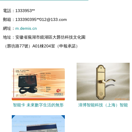
電話：1333953**
郵箱：133390395**
012@133.com
網址：
m.demis.cn
地址：安徽省蕪湖市鏡湖區大礱坊科技文化園
（礱坊路77號）A01棟204室（申報承諾）
智能卡 未來數字生活的無形
漳博智能科技（上海）智能
關鍵
卡鎖產品列表與核心優勢解
析