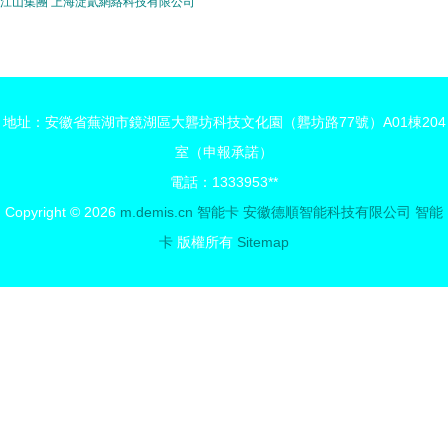
江山集團
上海淀貳網絡科技有限公司
地址：安徽省蕪湖市鏡湖區大礱坊科技文化園（礱坊路77號）A01棟204
室（申報承諾）
電話：1333953**
Copyright © 2026
m.demis.cn
智能卡
安徽德順智能科技有限公司
智能
卡
版權所有
Sitemap