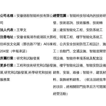
公司名稱：
安徽德順智能科技有限公
經營范圍：
智能科技領域內的技術研
司
發、技術咨詢、技術服務、技術轉
法人代表：
王華文
讓；建筑智能化工程、安防系統工
注冊地址：
安徽省蕪湖市鏡湖區大礱
程、弱電工程、樓宇智能化系統工
坊科技文化園（礱坊路77號）A01棟
程、公共安全技術防范工程設計、施
204室（申報承諾）
工；自動門、交通設施、智能道閘管
所屬行業：
研究和試驗發展
理設備、智能停車場系統及配套設
更多行業：
工程和技術研究和試驗發
施、樓宇智能化設備、智能安防設備
展,研究和試驗發展,科學研究和技術
銷售、安裝、維修；智能卡、建筑材
服務業
料、裝飾材料銷售。（依法須經批準
的項目，經相關部門批準后方可開展
經營活動）