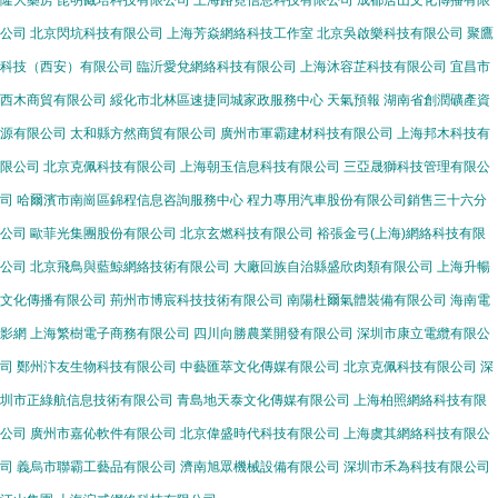
隆大藥房
昆明臧培科技有限公司
上海路霓信息科技有限公司
成都居山文化傳播有限
公司
北京閃坑科技有限公司
上海芳焱網絡科技工作室
北京吳啟樂科技有限公司
聚鷹
科技（西安）有限公司
臨沂愛兌網絡科技有限公司
上海沐容芷科技有限公司
宜昌市
西木商貿有限公司
綏化市北林區速捷同城家政服務中心
天氣預報
湖南省創潤礦產資
源有限公司
太和縣方然商貿有限公司
廣州市軍霸建材科技有限公司
上海邦木科技有
限公司
北京克佩科技有限公司
上海朝玉信息科技有限公司
三亞晟獅科技管理有限公
司
哈爾濱市南崗區錦程信息咨詢服務中心
程力專用汽車股份有限公司銷售三十六分
公司
歐菲光集團股份有限公司
北京玄燃科技有限公司
裕張金弓(上海)網絡科技有限
公司
北京飛鳥與藍鯨網絡技術有限公司
大廠回族自治縣盛欣肉類有限公司
上海升暢
文化傳播有限公司
荊州市博宸科技技術有限公司
南陽杜爾氣體裝備有限公司
海南電
影網
上海繁樹電子商務有限公司
四川向勝農業開發有限公司
深圳市康立電纜有限公
司
鄭州汴友生物科技有限公司
中藝匯萃文化傳媒有限公司
北京克佩科技有限公司
深
圳市正綠航信息技術有限公司
青島地天泰文化傳媒有限公司
上海柏照網絡科技有限
公司
廣州市嘉伈軟件有限公司
北京偉盛時代科技有限公司
上海虞其網絡科技有限公
司
義烏市聯霸工藝品有限公司
濟南旭眾機械設備有限公司
深圳市禾為科技有限公司