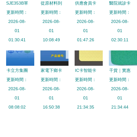
產品信息庫
SJE353B單
從原材料到
供應會員卡
醫院就診卡
23軌磁條卡
更新時間：
更新時間：
成品 磁條
更新時間：
印刷 找上
專業化生產
更新時間：
讀寫器 為
2026-08-
卡價格與工
2026-08-
譽智能卡,
2026-08-
深圳智能卡
2026-08-
超市安全與
01
藝背后的行
01
十年生品經
01
工廠的供應
01
高效量身定
01:30:41
業引擎——
10:08:49
驗,十年品
01:47:26
02:30:11
優勢
制
探訪廣州思
質保證_印
瑪特智能卡
刷_世界工
系統
廠網中國產
卡立方集團
家電下鄉卡
IC卡智能卡
干貨｜實惠
品信息庫
更新時間：
RFID硅膠
更新時間：
制作指南
從工廠生產
更新時間：
供應高級鞋
更新時間：
手環新品震
2026-08-
如何選擇專
2026-08-
到應用實踐
2026-08-
材 · 品質現
2026-08-
撼上市，引
01
業制卡工廠
01
的全程解析
01
貨選擇【深
01
領NFC硅膠
08:08:02
與智能卡解
16:50:38
21:34:35
圳市上譽智
21:34:44
腕帶新潮流
決方案
能科技】